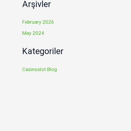
Arşivler
February 2026
May 2024
Kategoriler
Casinoslot Blog