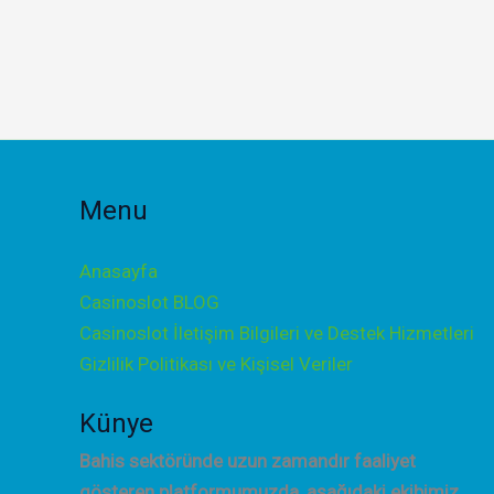
Menu
Anasayfa
Casinoslot BLOG
Casinoslot İletişim Bilgileri ve Destek Hizmetleri
Gizlilik Politikası ve Kişisel Veriler
Künye
Bahis sektöründe uzun zamandır faaliyet
gösteren platformumuzda, aşağıdaki ekibimiz